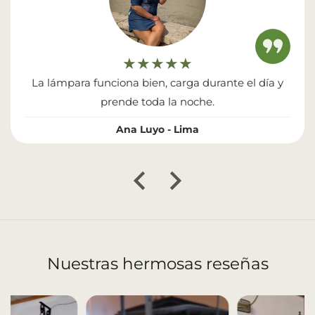
★★★
★★★
, carga durante el día y
Por el precio, están bastan
a la noche.
iluminación, pero suficient
no gastas luz, así que 
o - Lima
Carmen Medina 
Nuestras hermosas reseñas